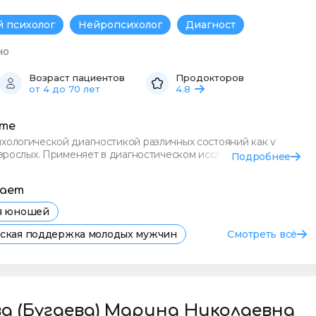
 психолог
Нейропсихолог
Диагност
но
Возраст пациентов
Продокторов
от 4 до 70 лет
4.8
сте
хологической диагностикой различных состояний как у
 взрослых. Применяет в диагностическом исследовании
Подробнее
ал ме
тает
ля юношей
еская поддержка молодых мужчин
Смотреть всё
я психолога для юношей в Самаре
евога у юношей
Психосоматика
Депрессия
а (Бугаева) Марина Николаевна