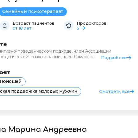
Семейный психотерапевт
Возраст пациентов
Продокторов
от 18 лет
5
сте
гнитивно-поведенческом подходе, член Ассоциации
веденческой Психотерапии, член Самарского
Подробнее
общества. Окончила «
тает
ля юношей
еская поддержка молодых мужчин
Смотреть всё
я психолога для юношей в Самаре
евога у юношей
ОКР
Фобии
на Марина Андреевна