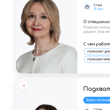
Стаж
31 лет
О специали
Психолог-консу
доцент. Она не
личность, кот
С чем рабо
психолог д
психологич
консультаци
стресс и тр
Подхва
Врач-психиа
Стаж