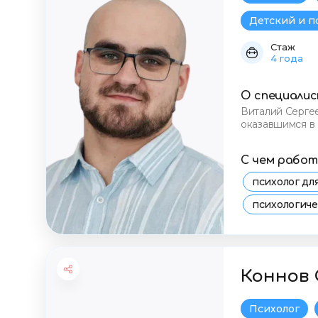
Детский и п
Стаж
4 года
О специали
Виталий Серге
оказавшимся в 
управлении эм
С чем рабо
психолог д
психологич
консультаци
стресс и тр
Коннов 
Психолог