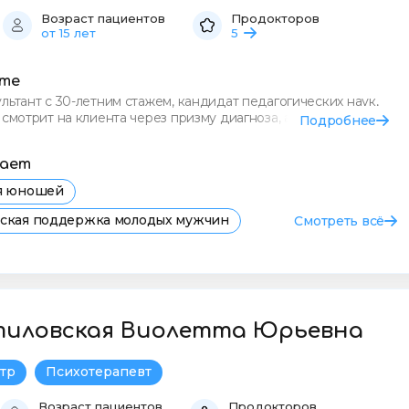
Возраст пациентов
Продокторов
от 15 лет
5
сте
льтант с 30-летним стажем, кандидат педагогических наук,
 смотрит на клиента через призму диагноза, а видит
Подробнее
тает
ля юношей
еская поддержка молодых мужчин
Смотреть всё
я психолога для юношей в Самаре
евога у юношей
Депрессия
Фобии
тиловская Виолетта Юрьевна
тр
Психотерапевт
Возраст пациентов
Продокторов