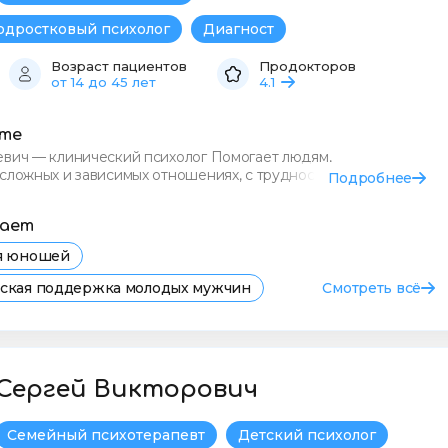
одростковый психолог
Диагност
Возраст пациентов
Продокторов
от 14 до 45 лет
4.1
сте
евич — клинический психолог Помогает людям,
сложных и зависимых отношениях, с трудностями в
Подробнее
оциями и импульси
тает
ля юношей
еская поддержка молодых мужчин
Смотреть всё
я психолога для юношей в Самаре
евога у юношей
Депрессия
Подавленность
Сергей Викторович
Семейный психотерапевт
Детский психолог