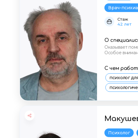
Врач-психиа
Стаж
42 лет
О специали
Оказывает помо
Особое вниман
поведенческим
С чем рабо
психолог д
психологич
консультаци
стресс и тр
Макушев
Психолог