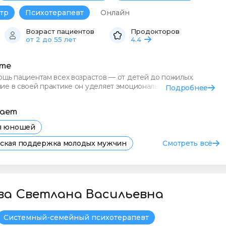
тр
Психотерапевт
Онлайн
Возраст пациентов
Продокторов
от 2 до 55 лет
4.4
сте
щь пациентам всех возрастов — от детей до пожилых.
ие в своей практике он уделяет эмоциональным и
Подробнее
 трудностям
тает
ля юношей
еская поддержка молодых мужчин
Смотреть всё
я психолога для юношей в Самаре
евога у юношей
Депрессия
Неврозы
а Светлана Васильевна
Системный-семейный психотерапевт