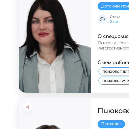
Детский пси
Стаж
5 лет
О специали
Психолог, соче
интегративног
инструменты к
С чем рабо
психолог д
психологич
консультаци
стресс и тр
Пиюков
Психолог