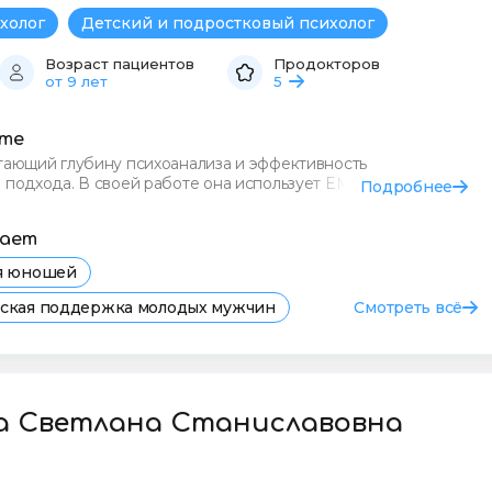
холог
Детский и подростковый психолог
Возраст пациентов
Продокторов
от 9 лет
5
сте
тающий глубину психоанализа и эффективность
о подхода. В своей работе она использует EMDR/ДПДГ и
Подробнее
огнитивно-пов
тает
ля юношей
еская поддержка молодых мужчин
Смотреть всё
я психолога для юношей в Самаре
евога у юношей
Депрессия
Фобии
а Светлана Станиславовна