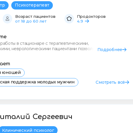
тр
Психотерапевт
Возраст пациентов
Продокторов
от 18 до 60 лет
4.9
сте
 работы в стационаре с терапевтическими,
кими, неврологическими пациентами позволяет
Подробнее
е понаслышке понимать пр
тает
ля юношей
еская поддержка молодых мужчин
Смотреть всё
я психолога для юношей в Самаре
евога у юношей
Депрессия
Неврозы
италий Сергеевич
Клинический психолог