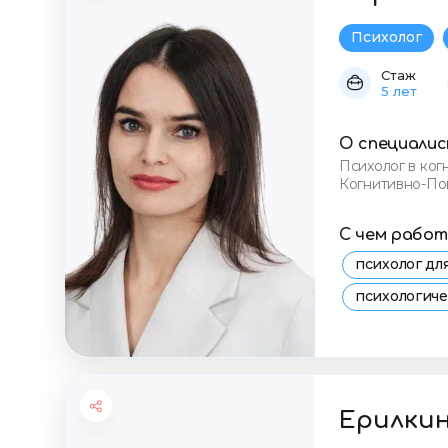
Психолог
Стаж
5 лет
О специали
Психолог в ко
Когнитивно-По
Балинтовского 
С чем рабо
психолог д
психологич
консультаци
стресс и тр
Ерилки