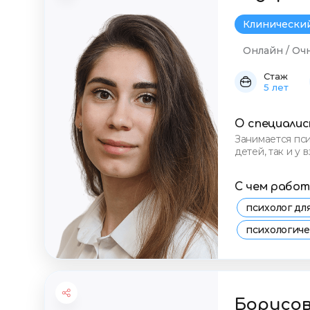
Клинический
Онлайн / Оч
Стаж
5 лет
О специали
Занимается пси
детей, так и у
широкий арсен
С чем рабо
психолог д
психологич
консультаци
стресс и тр
Борисов