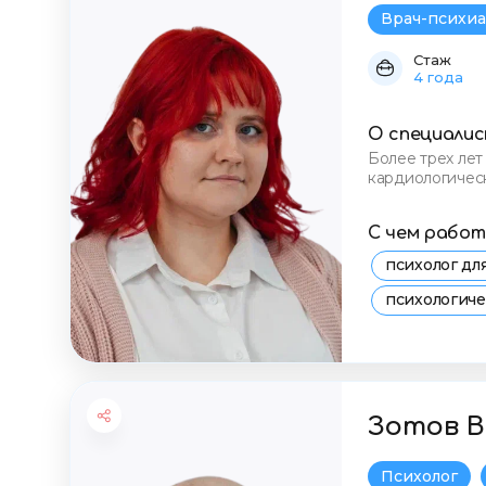
Врач-психиа
Стаж
4 года
О специали
Более трех лет
кардиологичес
специалисту н
С чем рабо
психолог д
психологич
консультаци
стресс и тр
Зотов В
Психолог