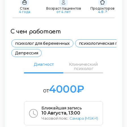
Стаж
Возраст пациентов
Продокторов
4 года
от 4 лет
4.8
С чем работает
психолог для беременных
психологическая подд
Депрессия
Диагност
Клинический
психолог
4000₽
от
Ближайшая запись
10 Августа, 13:00
Часовой пояс:
Самара (MSK+1)