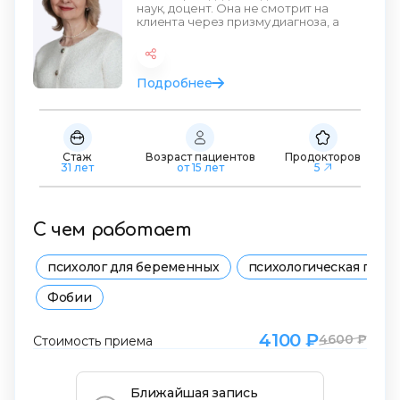
наук, доцент. Она не смотрит на
клиента через призму диагноза, а
видит личность, кот
Подробнее
Стаж
Возраст пациентов
Продокторов
31 лет
от 15 лет
5
С чем работает
психолог для беременных
психологическая подд
Фобии
4100 ₽
4600 ₽
Стоимость приема
Ближайшая запись