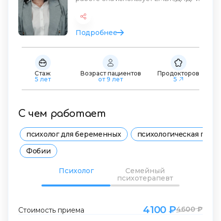
инструменты когнитивно-пов
Подробнее
Стаж
Возраст пациентов
Продокторов
5 лет
от 9 лет
5
С чем работает
психолог для беременных
психологическая подд
Фобии
Психолог
Семейный
психотерапевт
4100 ₽
4600 ₽
Стоимость приема