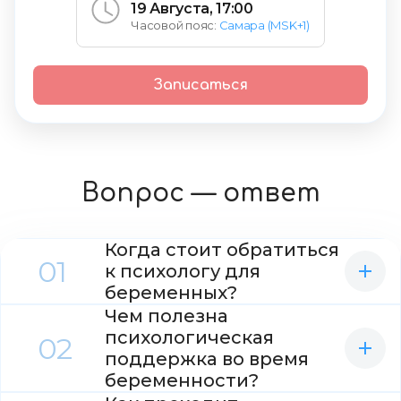
19 Августа, 17:00
Часовой пояс:
Самара (MSK+1)
Записаться
Вопрос — ответ
Когда стоит обратиться
01
к психологу для
беременных?
Чем полезна
Если возникают тревога во время
беременности, стресс или страхи перед
психологическая
02
родами, психолог поможет справиться с
поддержка во время
эмоциями.
беременности?