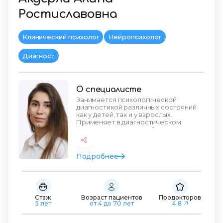
Ростиславовна
Клинический психолог
Нейропсихолог
Диагност
О специалисте
Занимается психологической
диагностикой различных состояний
как у детей, так и у взрослых.
Применяет в диагностическом
исследовании широкий арсенал ме
Подробнее
Стаж
Возраст пациентов
Продокторов
5 лет
от 4 до 70 лет
4.8