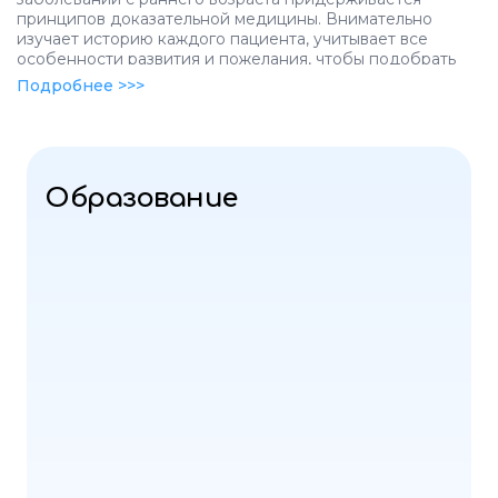
принципов доказательной медицины. Внимательно
изучает историю каждого пациента, учитывает все
особенности развития и пожелания, чтобы подобрать
наиболее индивидуальный и эффективный план
Подробнее >>>
лечения. В своей практике использует современные
методы диагностики и терапии, постоянно отслеживает
новые исследования в области неврологии , проходит
актуальные обучения и постоянно совершенствуется в
знаниях .Ее цель — создать комфортную и
Образование
доверительную атмосферу, помочь детям преодолеть
неврологические нарушения и обеспечить здоровое
развитие на долгие годы.